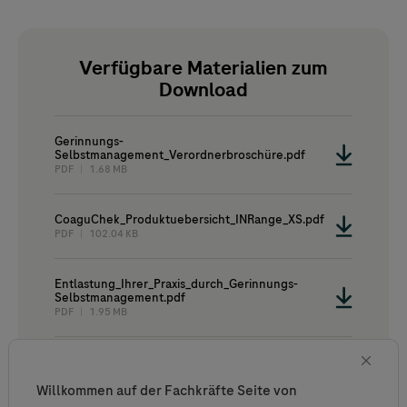
Verfügbare Materialien zum
Download
Gerinnungs-
Selbstmanagement_Verordnerbroschüre.pdf
PDF ︱ 1.68 MB
CoaguChek_Produktuebersicht_INRange_XS.pdf
PDF ︱ 102.04 KB
Entlastung_Ihrer_Praxis_durch_Gerinnungs-
Selbstmanagement.pdf
PDF ︱ 1.95 MB
Apotheken_Gerinnungs-Selbstmanagement_
INRange.pdf
Willkommen auf der Fachkräfte Seite von
PDF ︱ 211.67 KB