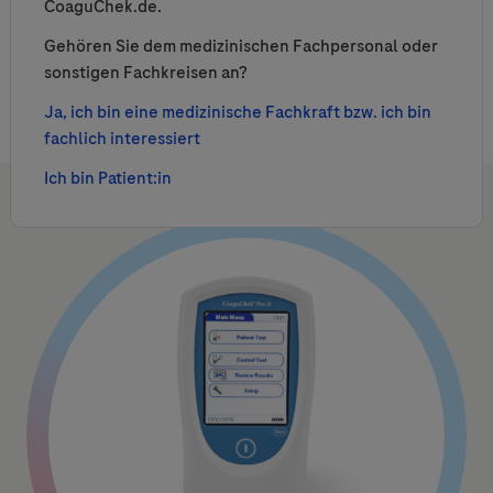
CoaguChek.de.
Genehmigung des Arbeitgebers_ausfüllbar.pdf
Gehören Sie dem medizinischen Fachpersonal oder
PDF ︱ 770.4 KB
sonstigen Fachkreisen an?
Ja, ich bin eine medizinische Fachkraft bzw. ich bin
fachlich interessiert
Ich bin Patient:in