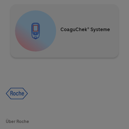
Zur Produktauswahl
CoaguChek® Systeme
Global Websites
Über Roche