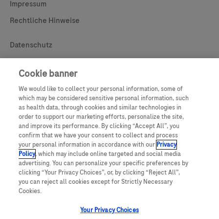
Impressum
Rechtliche Hinweise
Useful Links
Datenschutz
Your Privacy Choices
Cookie banner
Copyright
We would like to collect your personal information, some of
which may be considered sensitive personal information, such
Legal
Sitemap
as health data, through cookies and similar technologies in
order to support our marketing efforts, personalize the site,
Kontakt
and improve its performance. By clicking “Accept All”, you
confirm that we have your consent to collect and process
your personal information in accordance with our
Privacy
Policy
, which may include online targeted and social media
advertising. You can personalize your specific preferences by
Diese Website enthält Produktinformationen, die für viele verschiedene
clicking “Your Privacy Choices”, or, by clicking “Reject All”,
Zielgruppen bestimmt sind, und kann Produktdetails oder -informationen
enthalten, die in Ihrem Land sonst nicht verfügbar oder gültig sind. Bitte
you can reject all cookies except for Strictly Necessary
beachten Sie, dass Roche keine Verantwortung für den Zugang zu solchen
Cookies.
Informationen übernehmen, die unter Umständen nicht mit den jeweils
gültigen gesetzlichen Vorgehensweisen, Regelungen, Registrierungen
Your Privacy Choices
oder Gepflogenheiten in Ihrem Land übereinstimmen.