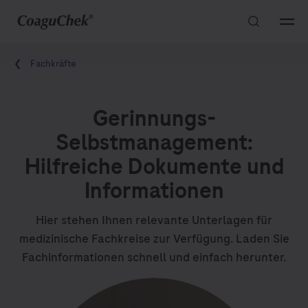
S
M
k
e
Pfadnavigation
i
n
Fachkräfte
p
u
n
a
Gerinnungs-
v
Selbstmanagement:
i
Hilfreiche Dokumente und
g
Informationen
a
t
Hier stehen Ihnen relevante Unterlagen für
i
medizinische Fachkreise zur Verfügung. Laden Sie
o
Fachinformationen schnell und einfach herunter.
n
Image