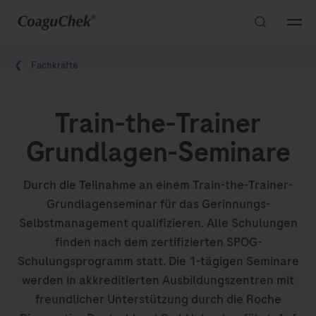
S
M
k
e
Pfadnavigation
i
n
Fachkräfte
p
u
n
Train-the-Trainer
a
v
Grundlagen-Seminare
i
g
Durch die Teilnahme an einem Train-the-Trainer-
a
Grundlagenseminar für das Gerinnungs-
t
Selbstmanagement qualifizieren. Alle Schulungen
i
finden nach dem zertifizierten SPOG-
o
Schulungsprogramm statt. Die 1-tägigen Seminare
n
werden in akkreditierten Ausbildungszentren mit
freundlicher Unterstützung durch die Roche