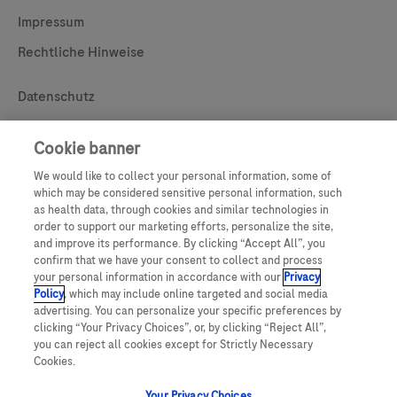
Impressum
Rechtliche Hinweise
Useful Links
Datenschutz
Your Privacy Choices
Cookie banner
Copyright
We would like to collect your personal information, some of
which may be considered sensitive personal information, such
Legal
Sitemap
as health data, through cookies and similar technologies in
order to support our marketing efforts, personalize the site,
Kontakt
and improve its performance. By clicking “Accept All”, you
confirm that we have your consent to collect and process
your personal information in accordance with our
Privacy
Policy
, which may include online targeted and social media
advertising. You can personalize your specific preferences by
Diese Website enthält Produktinformationen, die für viele verschiedene
clicking “Your Privacy Choices”, or, by clicking “Reject All”,
Zielgruppen bestimmt sind, und kann Produktdetails oder -informationen
enthalten, die in Ihrem Land sonst nicht verfügbar oder gültig sind. Bitte
you can reject all cookies except for Strictly Necessary
beachten Sie, dass Roche keine Verantwortung für den Zugang zu solchen
Cookies.
Informationen übernehmen, die unter Umständen nicht mit den jeweils
gültigen gesetzlichen Vorgehensweisen, Regelungen, Registrierungen
Your Privacy Choices