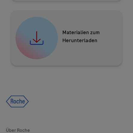
Zu den Downloads
Materialien zum
Herunterladen
Global Websites
Über Roche